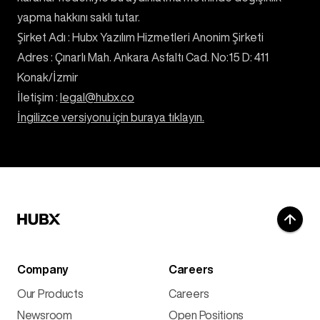
yapma hakkını saklı tutar.
Şirket Adı : Hubx Yazılım Hizmetleri Anonim Şirketi
Adres : Çınarlı Mah. Ankara Asfaltı Cad. No:15 D: 411
Konak/İzmir
İletişim :
legal@hubx.co
İngilizce versiyonu için buraya tıklayın.
Company
Careers
Our Products
Careers
Newsroom
Open Positions