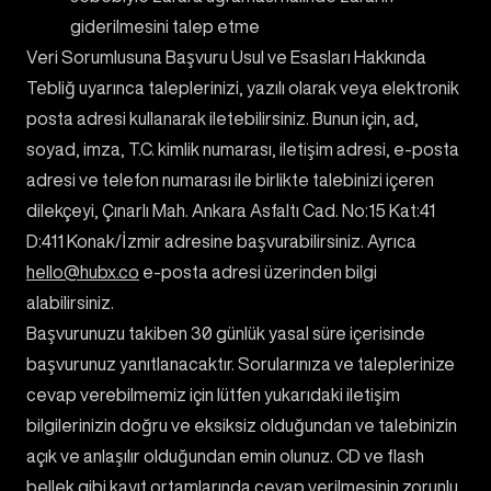
giderilmesini talep etme
Veri Sorumlusuna Başvuru Usul ve Esasları Hakkında
Tebliğ uyarınca taleplerinizi, yazılı olarak veya elektronik
posta adresi kullanarak iletebilirsiniz. Bunun için, ad,
soyad, imza, T.C. kimlik numarası, iletişim adresi, e-posta
adresi ve telefon numarası ile birlikte talebinizi içeren
dilekçeyi, Çınarlı Mah. Ankara Asfaltı Cad. No:15 Kat:41
D:411 Konak/İzmir adresine başvurabilirsiniz. Ayrıca
hello@hubx.co
e-posta adresi üzerinden bilgi
alabilirsiniz.
Başvurunuzu takiben 30 günlük yasal süre içerisinde
başvurunuz yanıtlanacaktır. Sorularınıza ve taleplerinize
cevap verebilmemiz için lütfen yukarıdaki iletişim
bilgilerinizin doğru ve eksiksiz olduğundan ve talebinizin
açık ve anlaşılır olduğundan emin olunuz. CD ve flash
bellek gibi kayıt ortamlarında cevap verilmesinin zorunlu