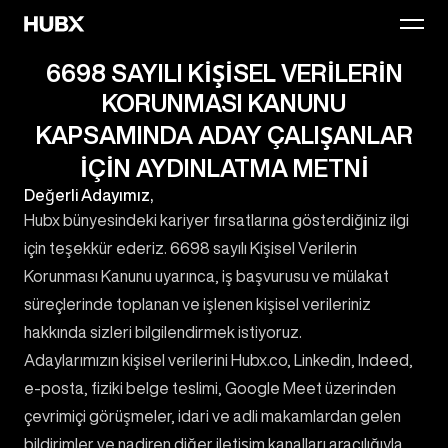
Products
6698 SAYILI KİŞİSEL VERİLERİN
Investments
KORUNMASI KANUNU
KAPSAMINDA ADAY ÇALIŞANLAR
Publisher
İÇİN AYDINLATMA METNİ
AI Lab
Değerli Adayımız,
Hubx bünyesindeki kariyer fırsatlarına gösterdiğiniz ilgi
Technologies
için teşekkür ederiz. 6698 sayılı Kişisel Verilerin
Our DNA
Korunması Kanunu uyarınca, iş başvurusu ve mülakat
süreçlerinde toplanan ve işlenen kişisel verileriniz
Jobs
24
hakkında sizleri bilgilendirmek istiyoruz.
Adaylarımızın kişisel verilerini Hubx.co, Linkedin, Indeed,
New Grad
e-posta, fiziki belge teslimi, Google Meet üzerinden
News
çevrimiçi görüşmeler, idari ve adli makamlardan gelen
bildirimler ve nadiren diğer iletişim kanalları aracılığıyla